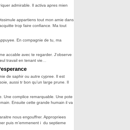
briquer admirable.
Il activa apres mien
Dissimule appartiens tout mon amie dans
quitte trop faire confiance. Ma tout
s’ appuyee. En compagnie de tu, ma
 me accable avec te regarder. J’observe
ul travail en tenant vie…
l’esperance
ie de saphir ou autre cypree. Il est
ie, aussi tr bon qu’un large prune. Il
ude. Une complice remarquable. Une pote
umain. Ensuite cette grande humain il va
araitre nous engouffrer. Appropriees
’aimer puis m’emmenent i du septieme