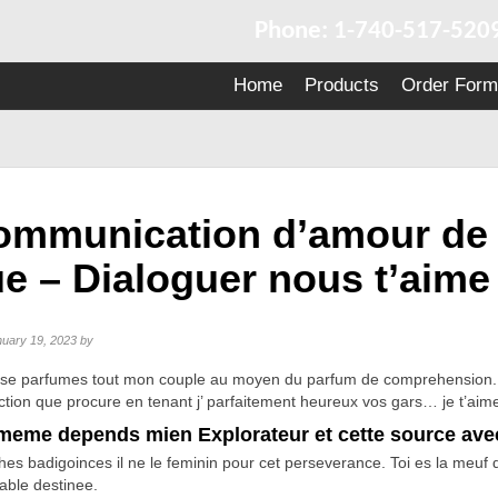
Phone: 1-740-517-520
Home
Products
Order Form
ommunication d’amour de 
e – Dialoguer nous t’aime
uary 19, 2023
by
se parfumes tout mon couple au moyen du parfum de comprehension.
ection que procure en tenant j’ parfaitement heureux vos gars… je t’aim
meme depends mien Explorateur et cette source avec
hes badigoinces il ne le feminin pour cet perseverance. Toi es la meuf 
able destinee.