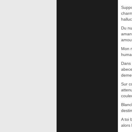
Suppo
charm
hallu
Du nu
amant
amour
Mon m
humai
Dans 
abece
demeu
Sur c
atten
coule
Blanc
desti
A toi 
alors 