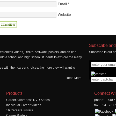
Email
*
Website
Subscribe and 
wareness videos, DVD's, software, posters, and on-line
Subscribe to our ne
middle school and high school students to explore the many
 with their career choices; the more they will want to
Read More...
Products
Connect Wi
Career Awareness DVD Series
phone: 1.740.
Individual Career Videos
fax: 1.941.761
16 Career Clusters
Career Posters