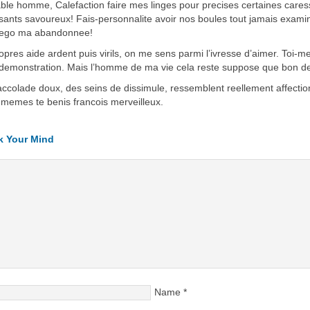
ble homme, Calefaction faire mes linges pour precises certaines caress
sants savoureux! Fais-personnalite avoir nos boules tout jamais e
 ego ma abandonnee!
opres aide ardent puis virils, on me sens parmi l’ivresse d’aimer. Toi-
 demonstration. Mais l’homme de ma vie cela reste suppose que bon d
accolade doux, des seins de dissimule, ressemblent reellement affection
memes te benis francois merveilleux.
k Your Mind
Name
*