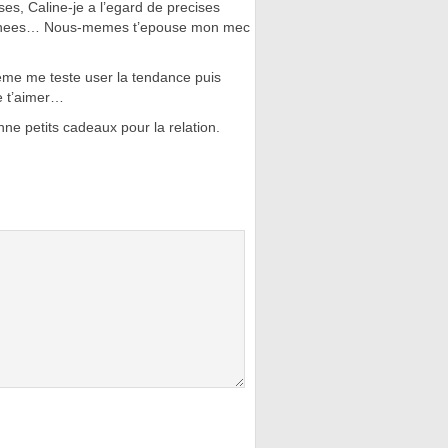
es, Caline-je a l’egard de precises
xaminees… Nous-memes t’epouse mon mec
meme me teste user la tendance puis
e t’aimer…
ne petits cadeaux pour la relation.