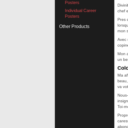
Posters
Divin
Individual Career
chef 
Posters
Pres 
lorsq
Other Products
mon 
Avec 
copine
Mon a
un be
Colo
Ma af
beau,
va vot
Nous-
insig
Toi-m
Propr
cares
abond