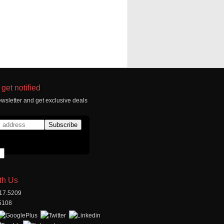
get notified
wsletter and get exclusive deals
th Us
517.5209
.5108