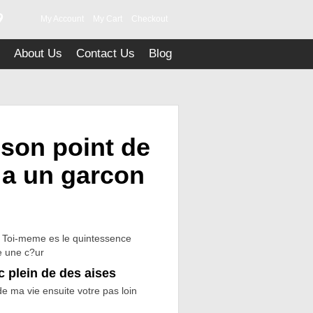
9
My Account
My Cart
Checkout
About Us
Contact Us
Blog
son point de
 a un garcon
 Toi-meme es le quintessence
e une c?ur
 plein de des aises
de ma vie ensuite votre pas loin