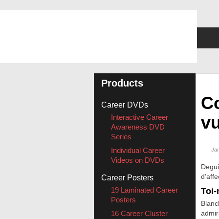
Products
C
Career DVDs
vu
Interactive Career
Awareness DVD
Series
Individual Career
Jan
Videos on DVDs
Degui
d’aff
Career Posters
19 Laminated Career
Toi-
Posters
Blanc
16 Career Cluster
admir