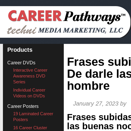
Products
Frases subi
Career DVDs
De darle la
Interactive Career
Awareness DVD
Series
hombre
Individual Career
Videos on DVDs
January 27, 2023
by
Career Posters
19 Laminated Career
Frases subidas
Posters
las buenas noc
16 Career Cluster