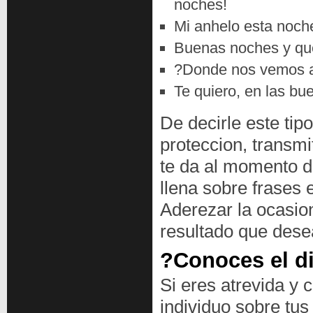
noches!
Mi anhelo esta noch
Buenas noches y que
?Donde nos vemos ac
Te quiero, en las b
De decirle este tipo
proteccion, transmi
te da al momento de
llena sobre frases 
Aderezar la ocasion
resultado que dese
?Conoces el di
Si eres atrevida y c
individuo sobre tus