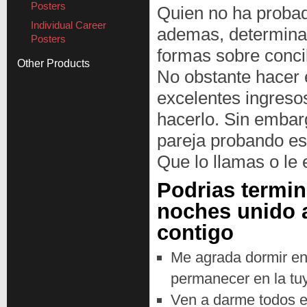
Posters
Quien no ha probad
Individual Career
ademas, determinad
Posters
formas sobre concil
Other Products
No obstante hacer e
excelentes ingreso
hacerlo.
Sin embargo
pareja probando es
Que lo llamas o le 
Podrias termi
noches unido a
contigo
Me agrada dormir en
permanecer en la tu
Ven a darme todos 