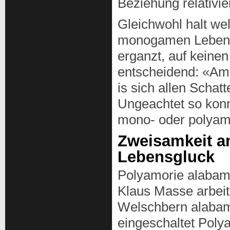
Beziehung relativier
Gleichwohl halt we
monogamen Lebensge
erganzt, auf keinen
entscheidend: «Am w
is sich allen Schatt
Ungeachtet so kon
mono- oder polyamo
Zweisamkeit am
Lebensgluck
Polyamorie alabam
Klaus Masse arbeite
Welschbern alabama
eingeschaltet Poly