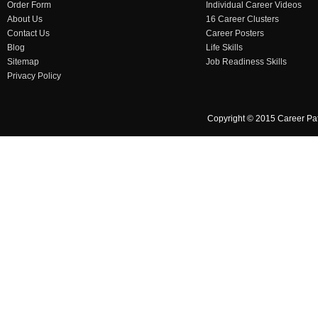
Order Form
Individual Career Videos
About Us
16 Career Clusters
Contact Us
Career Posters
Blog
Life Skills
Sitemap
Job Readiness Skills
Privacy Policy
Copyright © 2015 Career Pa