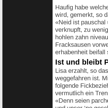
Haufig habe welche
wird, gemerkt, so d
«Neid ist pauschal
verknupft, zu wenig
hohlen zahn niveauv
Fracksausen vorweg
erhabenheit beifall
Ist und bleibt
Lisa erzahlt, so da
weggefahren ist. Mi
folgende Fickbezie
vermutlich ein Tre
«Denn seien parche