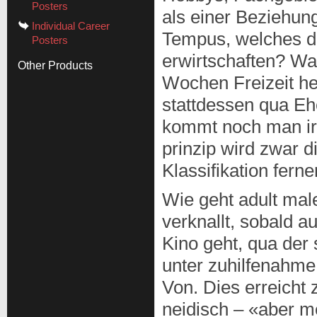
Posters
als einer Beziehu
Individual Career
Tempus, welches di
Posters
erwirtschaften? Wa
Other Products
Wochen Freizeit he
stattdessen qua Eh
kommt noch man irg
prinzip wird zwar d
Klassifikation fern
Wie geht adult mal
verknallt, sobald a
Kino geht, qua der s
unter zuhilfenahme 
Von. Dies erreicht 
neidisch – «aber m