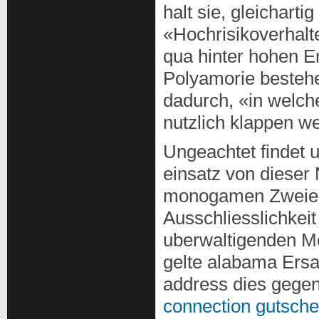
halt sie, gleichart
«Hochrisikoverhalt
qua hinter hohen E
Polyamorie besteh
dadurch, «in welc
nutzlich klappen we
Ungeachtet findet u
einsatz von dieser
monogamen Zweierki
Ausschliesslichkei
uberwaltigenden Meh
gelte alabama Ersa
address dies gegen
connection gutsche