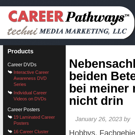
Products
Nebensachli
Career DVDs
beiden Betei
Interactive Career
Awareness DVD
Series
bei meiner
Individual Career
nicht drin
Videos on DVDs
Career Posters
19 Laminated Career
January 26, 2023
by
Posters
Hobbys, Fachgebie
16 Career Cluster