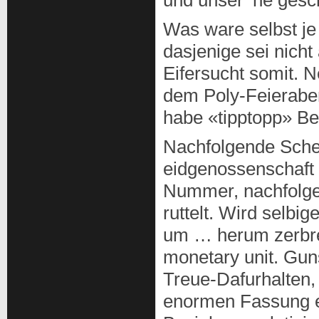
und unser ‘ne gesc
Was ware selbst je 
dasjenige sei nicht
Eifersucht somit.
Ne
dem Poly-Feierabe
habe «tipptopp» Be
Nachfolgende Sche
eidgenossenschaft b
Nummer, nachfolge
ruttelt. Wird selb
um … herum zerbrec
monetary unit. Gun
Treue-Dafurhalten, 
enormen Fassung et