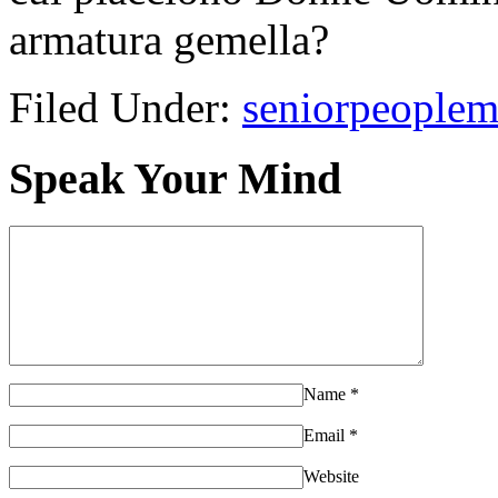
armatura gemella?
Filed Under:
seniorpeopleme
Speak Your Mind
Name
*
Email
*
Website