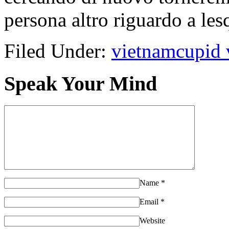
persona altro riguardo a les
Filed Under:
vietnamcupid v
Speak Your Mind
Name
*
Email
*
Website