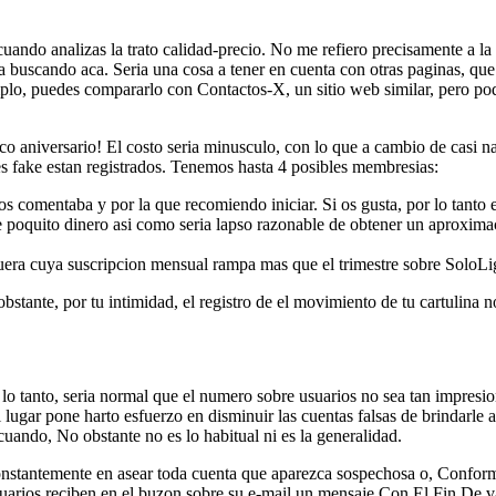
ndo analizas la trato calidad-precio. No me refiero precisamente a la v
a buscando aca. Seri­a una cosa a tener en cuenta con otras paginas, q
lo, puedes compararlo con Contactos-X, un sitio web similar, pero poqui
o aniversario! El costo seri­a minusculo, con lo que a cambio de casi n
s fake estan registrados. Tenemos hasta 4 posibles membresias:
n os comentaba y por la que recomiendo iniciar. Si os gusta, por lo tanto
 poquito dinero asi­ como seri­a lapso razonable de obtener un aproxima
fuera cuya suscripcion mensual rampa mas que el trimestre sobre SoloLi
obstante, por tu intimidad, el registro de el movimiento de tu cartulina 
o tanto, seri­a normal que el numero sobre usuarios no sea tan impresion
lugar pone harto esfuerzo en disminuir las cuentas falsas de brindarle a
uando, No obstante no es lo habitual ni es la generalidad.
stantemente en asear toda cuenta que aparezca sospechosa o, Conforme s
suarios reciben en el buzon sobre su e-mail un mensaje Con El Fin De va