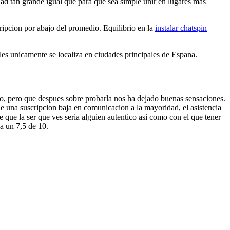
dad tan grande igual que para que sea simple unir en lugares mas
cripcion por abajo del promedio. Equilibrio en la
instalar chatspin
iles unicamente se localiza en ciudades principales de Espana.
llo, pero que despues sobre probarla nos ha dejado buenas sensaciones.
de una suscripcion baja en comunicacion a la mayoridad, el asistencia
que la ser que ves seri­a alguien autentico asi­ como con el que tener
a un 7,5 de 10.