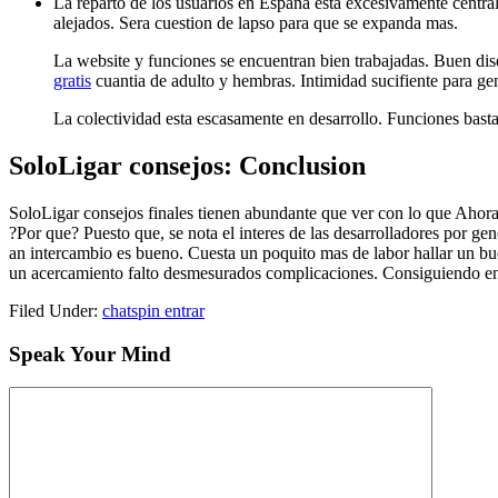
La reparto de los usuarios en Espana esta excesivamente central
alejados. Sera cuestion de lapso para que se expanda mas.
La website y funciones se encuentran bien trabajadas. Buen disen
gratis
cuanti­a de adulto y hembras. Intimidad sucifiente para ge
La colectividad esta escasamente en desarrollo. Funciones basta
SoloLigar consejos: Conclusion
SoloLigar consejos finales tienen abundante que ver con lo que Ahora 
?Por que? Puesto que, se nota el interes de las desarrolladores por ge
an intercambio es bueno. Cuesta un poquito mas de labor hallar un buen 
un acercamiento falto desmesurados complicaciones. Consiguiendo en co
Filed Under:
chatspin entrar
Speak Your Mind