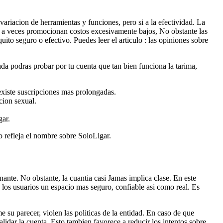
ariacion de herramientas y funciones, pero si a la efectividad. La
ue a veces promocionan costos excesivamente bajos, No obstante las
to seguro o efectivo. Puedes leer el articulo : las opiniones sobre
ada podras probar por tu cuenta que tan bien funciona la tarima,
 existe suscripciones mas prolongadas.
cion sexual.
gar.
no refleja el nombre sobre SoloLigar.
ante. No obstante, la cuanti­a casi Jamas implica clase. En este
 los usuarios un espacio mas seguro, confiable asi­ como real. Es
u parecer, violen las politicas de la entidad. En caso de que
lidar la cuenta. Esto tambien favorece a reducir los intentos sobre