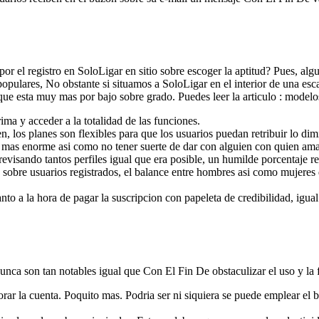
or el registro en SoloLigar en sitio sobre escoger la aptitud? Pues, alg
pulares, No obstante si situamos a SoloLigar en el interior de una escal
ue esta muy mas por bajo sobre grado. Puedes leer la articulo : model
ima y acceder a la totalidad de las funciones.
los planes son flexibles para que los usuarios puedan retribuir lo dimin
 mas enorme asi­ como no tener suerte de dar con alguien con quien ama
revisando tantos perfiles igual que era posible, un humilde porcentaje re
sobre usuarios registrados, el balance entre hombres asi­ como mujeres 
to a la hora de pagar la suscripcion con papeleta de credibilidad, igual
unca son tan notables igual que Con El Fin De obstaculizar el uso y la
borar la cuenta. Poquito mas. Podri­a ser ni siquiera se puede emplear e