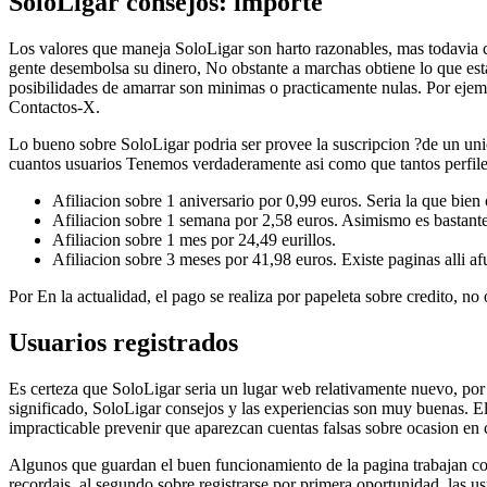
SoloLigar consejos: importe
Los valores que maneja SoloLigar son harto razonables, mas todavia cua
gente desembolsa su dinero, No obstante a marchas obtiene lo que est
posibilidades de amarrar son minimas o practicamente nulas. Por ejemp
Contactos-X.
Lo bueno sobre SoloLigar podri­a ser provee la suscripcion ?de un unic
cuantos usuarios Tenemos verdaderamente asi­ como que tantos perfile
Afiliacion sobre 1 aniversario por 0,99 euros. Seri­a la que bie
Afiliacion sobre 1 semana por 2,58 euros. Asimismo es bastante
Afiliacion sobre 1 mes por 24,49 eurillos.
Afiliacion sobre 3 meses por 41,98 euros. Existe paginas alli a
Por En la actualidad, el pago se realiza por papeleta sobre credito, no 
Usuarios registrados
Es certeza que SoloLigar seri­a un lugar web relativamente nuevo, por l
significado, SoloLigar consejos y las experiencias son muy buenas. El 
impracticable prevenir que aparezcan cuentas falsas sobre ocasion en c
Algunos que guardan el buen funcionamiento de la pagina trabajan con
recordais, al segundo sobre registrarse por primera oportunidad, las u