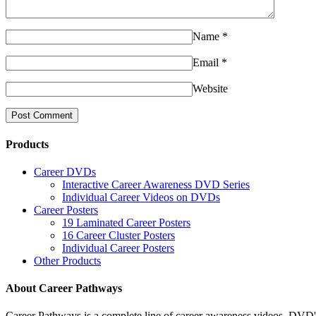
Name
*
Email
*
Website
Products
Career DVDs
Interactive Career Awareness DVD Series
Individual Career Videos on DVDs
Career Posters
19 Laminated Career Posters
16 Career Cluster Posters
Individual Career Posters
Other Products
About Career Pathways
Career Pathways is a complete line of career awareness videos, DVD's,