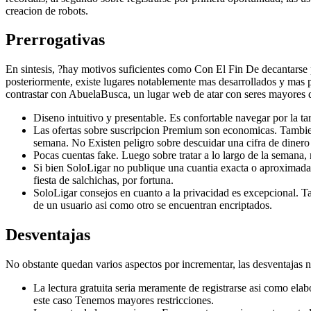
creacion de robots.
Prerrogativas
En sintesis, ?hay motivos suficientes como Con El Fin De decantarse p
posteriormente, existe lugares notablemente mas desarrollados y mas po
contrastar con AbuelaBusca, un lugar web de atar con seres mayores q
Diseno intuitivo y presentable. Es confortable navegar por la tar
Las ofertas sobre suscripcion Premium son economicas. Tambien, 
semana. No Existen peligro sobre descuidar una cifra de dinero
Pocas cuentas fake. Luego sobre tratar a lo largo de la semana, 
Si bien SoloLigar no publique una cuanti­a exacta o aproximada 
fiesta de salchichas, por fortuna.
SoloLigar consejos en cuanto a la privacidad es excepcional. Tan
de un usuario asi­ como otro se encuentran encriptados.
Desventajas
No obstante quedan varios aspectos por incrementar, las desventajas n
La lectura gratuita seri­a meramente de registrarse asi­ como ela
este caso Tenemos mayores restricciones.