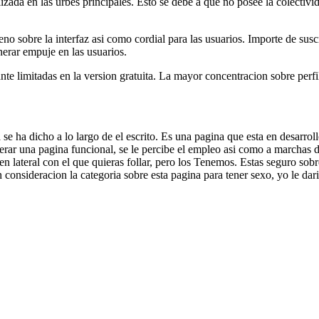
izada en las urbes principales. Esto se debe a que no posee la colectivi
o sobre la interfaz asi­ como cordial para las usuarios. Importe de sus
nerar empuje en las usuarios.
nte limitadas en la version gratuita. La mayor concentracion sobre perf
se ha dicho a lo largo de el escrito. Es una pagina que esta en desarro
nerar una pagina funcional, se le percibe el empleo asi­ como a marchas 
lateral con el que quieras follar, pero los Tenemos. Estas seguro sobre 
nsideracion la categoria sobre esta pagina para tener sexo, yo le dari