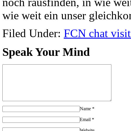
noch rausfinden, in wie wei
wie weit ein unser gleichk
Filed Under:
FCN chat visit
Speak Your Mind
Name
*
Email
*
Website